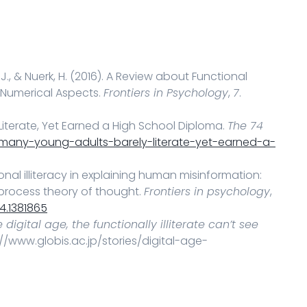
, J., & Nuerk, H. (2016). A Review about Functional
and Numerical Aspects.
Frontiers in Psychology
,
7
.
 Literate, Yet Earned a High School Diploma.
The 74
e/many-young-adults-barely-literate-yet-earned-a-
ctional illiteracy in explaining human misinformation:
 process theory of thought.
Frontiers in psychology
,
4.1381865
 digital age, the functionally illiterate can’t see
s://www.globis.ac.jp/stories/digital-age-