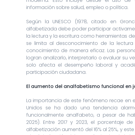
moderna. Esto incluye desde el uso de t
información sobre salud, empleo o política.
Según la UNESCO (1978, citado en Gronch
alfabetizada debe poder participar activame
la lectura y la escritura como herramientas de 
se limita al desconocimiento de la lectura 
conocimiento de manera eficaz. Las persona
logran analizarlo, interpretarlo o evaluar su ve
solo afecta el desempeño laboral y acadé
participación ciudadana.
El aumento del analfabetismo funcional en 
La importancia de este fenómeno recae en es
Unidos se ha dado una tendencia alarm
funcionalmente analfabeto, a pesar de ha
2025). Entre 2017 y 2023, el porcentaje d
alfabetización aumentó del 16% al 25%, y est