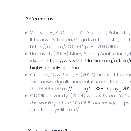
Referencias
Vágvölgyi, R., Coldea, A., Dresler, T., Schrader
Illiteracy: Definition, Cognitive, Linguistic, 
https://doi.org/10.3389/fpsyg.2016.01617
Harkay, J., (2025). Many Young Adults Barely
Million.
https://www.the74million.org/articl
high-school-diploma
Gronchi, G., & Perini, A. (2024). Limits of fun
the knowledge illusion, values, and the dual
15
, 1381865.
https://doi.org/10.3389/fpsyg.202
GLOBIS University. (2024).
A new threat to the
the whole picture | GLOBIS University
. http
functionally-illiterate/
¿Y tú qué opinas?