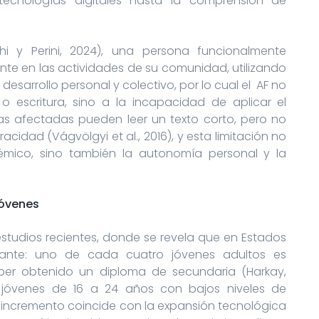
ecnologías digitales hasta la comprensión de
i y Perini, 2024), una persona funcionalmente
nte en las actividades de su comunidad, utilizando
desarrollo personal y colectivo, por lo cual el AF no
o escritura, sino a la incapacidad de aplicar el
s afectadas pueden leer un texto corto, pero no
racidad (Vágvölgyi et al., 2016), y esta limitación no
mico, sino también la autonomía personal y la
jóvenes
tudios recientes, donde se revela que en Estados
ante: uno de cada cuatro jóvenes adultos es
ber obtenido un diploma de secundaria (Harkay,
e jóvenes de 16 a 24 años con bajos niveles de
e incremento coincide con la expansión tecnológica