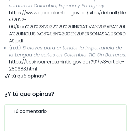
sordas en Colombia, España y Paraguay
.
https://www.apccolombia.gov.co/sites/default/file
s/2022-
06/Roa%20%282022%29%20INICIATIVA%20PARA%20L
A%20INCLUSI%C3%93N%20DE%20PERSONAS%20SORD
AS.pdf
(n.d.).
5 claves para entender la importancia de
la Lengua de señas en Colombia
.
TIC Sin Barreras
.
https://ticsinbarreras.mintic.gov.co/791/w3-article-
280683.html
¿Y tú qué opinas?
¿Y tú que opinas?