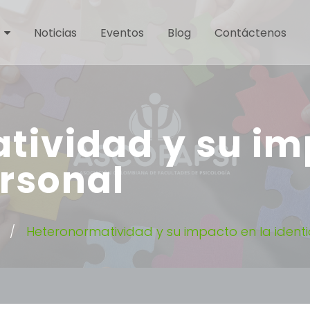
Noticias
Eventos
Blog
Contáctenos
tividad y su im
rsonal
Heteronormatividad y su impacto en la ident