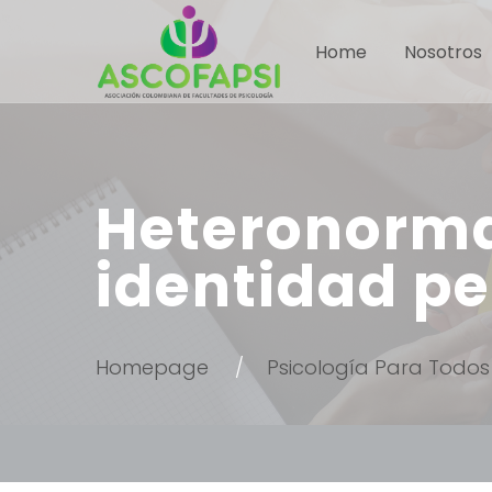
Home
Nosotros
Heteronorma
identidad pe
Homepage
Psicología Para Todos