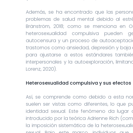
Además, se ha encontrado que las persona
problemas de salud mental debido al estré
Bränström, 2018; como se menciona en Ore
heterosexualidad compulsiva pueden ge
autocensura y un proceso de autoaceptación
trastornos como ansiedad, depresión y baja a
para ajustarse a estos estándares también
interpersonales y la autoexploración, limita
Lorenz, 2020).
Heterosexualidad compulsiva y sus efectos
Así, se comprende como debido a esta nor
suelen ser vistas como diferentes, lo que p
identidad sexual. Este fenómeno da lugar 
introducido por la teórica Adrienne Rich (co
la imposición sistemática de la heterosexua
sexual. Bajo este marco, individuos que 