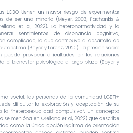
s LGBQ tienen un mayor riesgo de experimentar
s de ser una minoría (Meyer, 2003; Pachankis &
llana et al, 2022). La heteronormatividad y la
nerar sentimientos de disonancia cognitiva,
 complicado, lo que contribuye al desarrollo de
utoestima (Boyer y Lorenz, 2020). La presión social
 puede provocar dificultades en las relaciones
ndo el bienestar psicológico a largo plazo (Boyer y
ma social, las personas de la comunidad LGBTI+
uede dificultar la exploración y aceptación de su
a la “heterosexualidad compulsiva”, un concepto
mo se menióna en Orellana et al, 2022) que describe
lidad como la única opción legítima de orientación
experimentan deseos distintos pueden sentirse