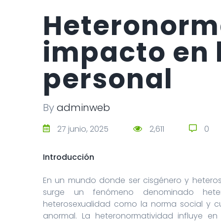
Heteronorma
impacto en 
personal
By
adminweb
0
27 junio, 2025
2,611
0
Introducción
En un mundo donde ser cisgénero y heteros
surge un fenómeno denominado hetero
heterosexualidad como la norma social y cu
anormal. La heteronormatividad influye en