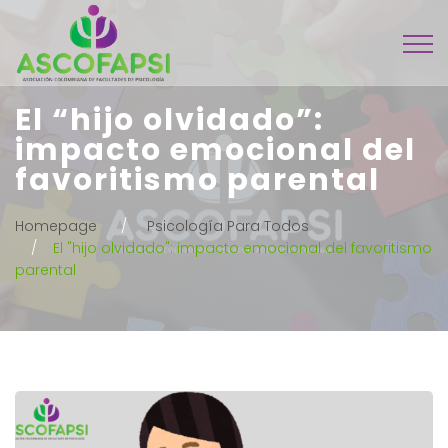
El “hijo olvidado”:
impacto emocional del
favoritismo parental
Homepage
Psicología Para Todos
El "hijo olvidado": impacto emocional del favoritismo
parental