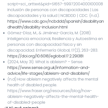
script=sci_arttext&pid=S1657-59972004000100008
Inclusión de personas con discapacidades | Las
discapacidades y la salud | NCBDDD | CDC. (n.d.).
https://www.cdc.gov/ncbddd/spanish/disabilityan
dhealth/disability-inclusion.html
Gómez-Díaz, M., & Jiménez-García, M. (2018).
Inteligencia emocional, Resiliencia y Autoestima en
personas con discapacidad física y sin
discapacidad. Enfermería Global, 17(2), 263–283.
https://doi.org/10.6018/eglobal.17.2.291381
(2024, May 31). What is ableism? – Sense.
https://www.sense.org.uk/information-and-
advice/life-stages/ableism-and-disablism/
(n.d) How ableism negatively affects the mental
health of disabled people.
https://www.fraser.org/resources/blog/how-
ableism-negatively-affects-the-mental-health-
of-disabled-people