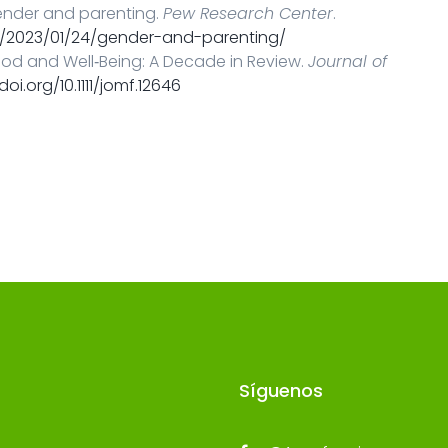
 Gender and parenting.
Pew Research Center
.
s/2023/01/24/gender-and-parenting/
thood and Well‐Being: A Decade in Review.
Journal of
doi.org/10.1111/jomf.12646
Síguenos