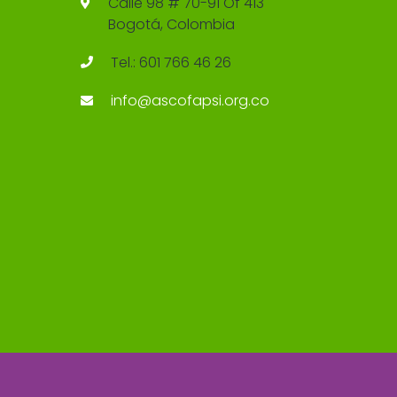
Calle 98 # 70-91 Of 413
Bogotá, Colombia
Tel.: 601 766 46 26
info@ascofapsi.org.co