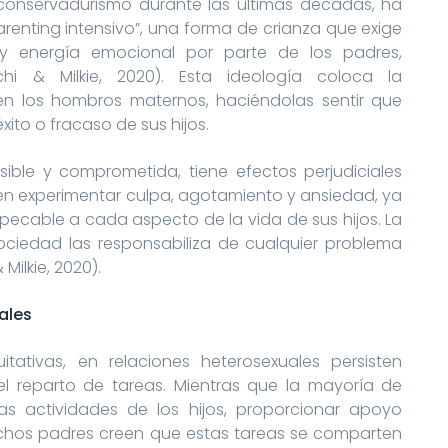
conservadurismo durante las últimas décadas, ha
renting intensivo”, una forma de crianza que exige
 y energía emocional por parte de los padres,
i & Milkie, 2020). Esta ideología coloca la
il en los hombros maternos, haciéndolas sentir que
ito o fracaso de sus hijos.
ible y comprometida, tiene efectos perjudiciales
en experimentar culpa, agotamiento y ansiedad, ya
pecable a cada aspecto de la vida de sus hijos. La
ociedad las responsabiliza de cualquier problema
ilkie, 2020).
ales
tativas, en relaciones heterosexuales persisten
el reparto de tareas. Mientras que la mayoría de
s actividades de los hijos, proporcionar apoyo
chos padres creen que estas tareas se comparten