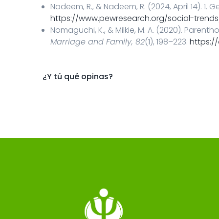
Nadeem, R., & Nadeem, R. (2024, April 14). 1.
https://www.pewresearch.org/social-trend
Nomaguchi, K., & Milkie, M. A. (2020). Paren
Marriage and Family, 82
(1), 198–223.
https://
¿Y tú qué opinas?