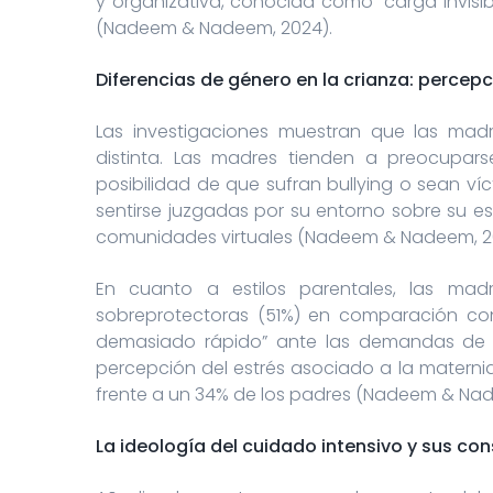
y organizativa, conocida como “carga invisi
(Nadeem & Nadeem, 2024).
Diferencias de género en la crianza: percep
Las investigaciones muestran que las mad
distinta. Las madres tienden a preocupars
posibilidad de que sufran bullying o sean v
sentirse juzgadas por su entorno sobre su est
comunidades virtuales (Nadeem & Nadeem, 2
En cuanto a estilos parentales, las ma
sobreprotectoras (51%) en comparación con
demasiado rápido” ante las demandas de los
percepción del estrés asociado a la materni
frente a un 34% de los padres (Nadeem & Nad
La ideología del cuidado intensivo y sus co