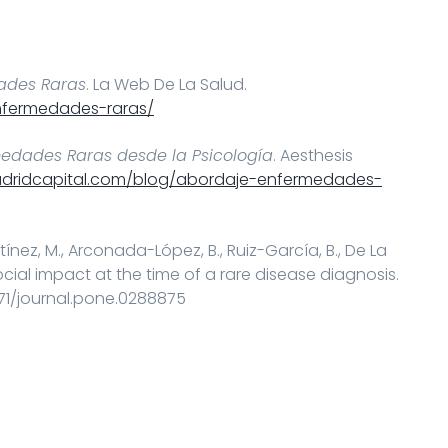
ades Raras
. La Web De La Salud.
nfermedades-raras/
medades Raras desde la Psicología
. Aesthesis
adridcapital.com/blog/abordaje-enfermedades-
ínez, M., Arconada-López, B., Ruiz-García, B., De La
social impact at the time of a rare disease diagnosis.
1371/journal.pone.0288875