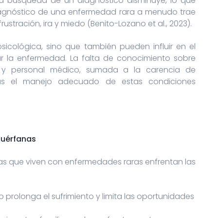
 la búsqueda de un diagnóstico disminuye, lo que
l diagnóstico de una enfermedad rara a menudo trae
rustración, ira y miedo (Benito-Lozano et al., 2023).
icológica, sino que también pueden influir en el
r la enfermedad. La falta de conocimiento sobre
s y personal médico, sumada a la carencia de
 más el manejo adecuado de estas condiciones
huérfanas
as que viven con enfermedades raras enfrentan las
 prolonga el sufrimiento y limita las oportunidades