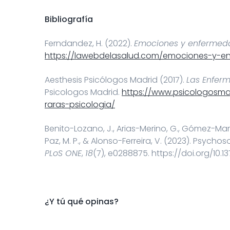
Bibliografía
Ferndandez, H. (2022).
Emociones y enfermed
https://lawebdelasalud.com/emociones-y-e
Aesthesis Psicólogos Madrid (2017).
Las Enfer
Psicologos Madrid.
https://www.psicologosm
raras-psicologia/
Benito-Lozano, J., Arias-Merino, G., Gómez-Mart
Paz, M. P., & Alonso-Ferreira, V. (2023). Psycho
PLoS ONE
,
18
(7), e0288875. https://doi.org/10.
¿Y tú qué opinas?