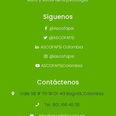
Síguenos
@Ascofapsi
@ASCOFAPSI
ASCOFAPSI Colombia
@ascofapsi
ASCOFAPSIColombia
Contáctenos
Calle 98 # 70-91 Of 413 Bogotá, Colombia
Tel.: 601 766 46 26
info@ascofapsi.org.co