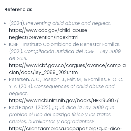
Referencias
(2024).
Preventing child abuse and neglect.
https://www.cdc.gov/child-abuse-
neglect/prevention/index.html
ICBF – Instituto Colombiano de Bienestar Familiar.
(2021).
Compilación Jurídica del ICBF – Ley 2089
de 2021.
https://www.icbf.gov.co/cargues/avance/compila
cion/docs/ley_2089_2021.htm
Petersen, A. C., Joseph, J., Feit, M., & Families, B. O. C.
Y. A. (2014).
Consequences of child abuse and
neglect.
https://www.ncbi.nlm.nih.gov/books/NBK195987/
Red Papaz. (2022).
¿Qué dice la Ley 2089 que
prohíbe el uso del castigo físico y los tratos
crueles, humillantes y degradantes?
https://crianzaamorosa.redpapaz.org/que-dice-