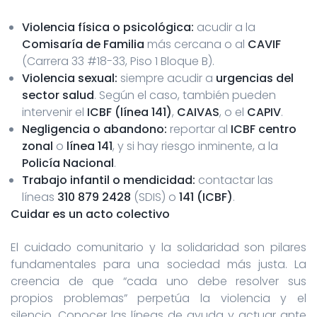
Violencia física o psicológica:
acudir a la
Comisaría de Familia
más cercana o al
CAVIF
(Carrera 33 #18-33, Piso 1 Bloque B).
Violencia sexual:
siempre acudir a
urgencias del
sector salud
. Según el caso, también pueden
intervenir el
ICBF (línea 141)
,
CAIVAS
, o el
CAPIV
.
Negligencia o abandono:
reportar al
ICBF centro
zonal
o
línea 141
, y si hay riesgo inminente, a la
Policía Nacional
.
Trabajo infantil o mendicidad:
contactar las
líneas
310 879 2428
(SDIS) o
141 (ICBF)
.
Cuidar es un acto colectivo
El cuidado comunitario y la solidaridad son pilares
fundamentales para una sociedad más justa. La
creencia de que “cada uno debe resolver sus
propios problemas” perpetúa la violencia y el
silencio. Conocer las líneas de ayuda y actuar ante