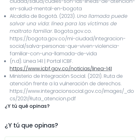
ciudad/salud/cuales-son-las-lineas-de-atencion-
en-salud-mental-en-bogota
Alcaldía de Bogotá. (2023).
Una llamada puede
salvar una vida: línea para las víctimas de
maltrato familiar
. Bogota.gov.co.
https://bogota.gov.co/mi-ciudad/integracion-
social/salva-personas-que-viven-violencia-
familiar-con-una-llamada-de-vida
(n.d). Linea 141 | Portal ICBF.
https://www.icbf.gov.co/noticias/linea-141
Ministerio de Integración Social. (2021). Ruta de
atención frente a la vulneración de derechos.
https://www.integracionsocial.gov.co/images/_do
cs/2021/Ruta_atencion.pdf
¿Y tú qué opinas?
¿Y tú que opinas?