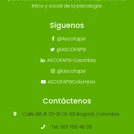
ético y social de la psicología.
Síguenos
@Ascofapsi
@ASCOFAPSI
ASCOFAPSI Colombia
@ascofapsi
ASCOFAPSIColombia
Contáctenos
Calle 98 # 70-91 Of 413 Bogotá, Colombia
Tel.: 601 766 46 26