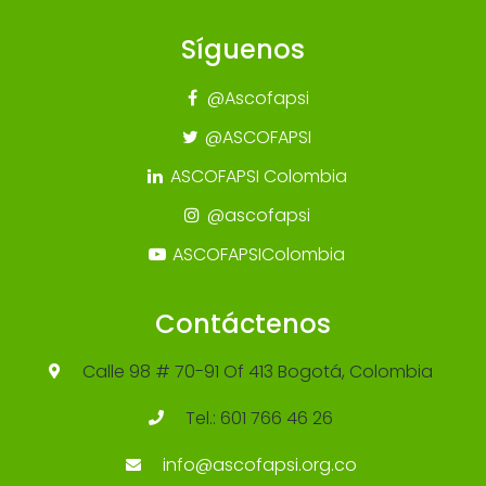
Síguenos
@Ascofapsi
@ASCOFAPSI
ASCOFAPSI Colombia
@ascofapsi
ASCOFAPSIColombia
Contáctenos
Calle 98 # 70-91 Of 413 Bogotá, Colombia
Tel.: 601 766 46 26
info@ascofapsi.org.co