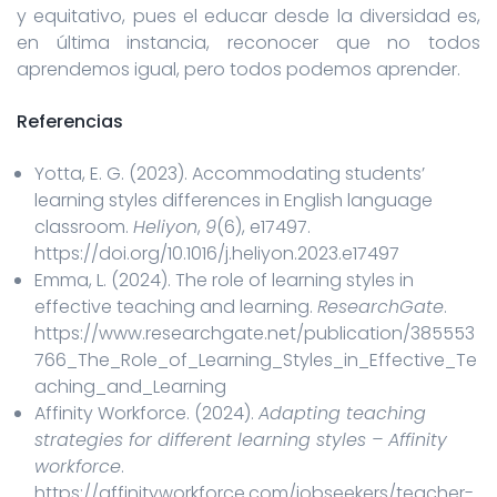
y equitativo, pues el educar desde la diversidad es,
en última instancia, reconocer que no todos
aprendemos igual, pero todos podemos aprender.
Referencias
Yotta, E. G. (2023). Accommodating students’
learning styles differences in English language
classroom.
Heliyon
,
9
(6), e17497.
https://doi.org/10.1016/j.heliyon.2023.e17497
Emma, L. (2024). The role of learning styles in
effective teaching and learning.
ResearchGate
.
https://www.researchgate.net/publication/385553
766_The_Role_of_Learning_Styles_in_Effective_Te
aching_and_Learning
Affinity Workforce. (2024).
Adapting teaching
strategies for different learning styles – Affinity
workforce
.
https://affinityworkforce.com/jobseekers/teacher-