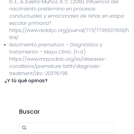
D. E., & Zuleta-Muñoz, A. C. (2018).
Influencia del
nacimiento pretérmino en procesos
conductuales y emocionales de niños en etapa
escolar primaria*
.
https://www.redalyc.org/journal/773/77355376011/h
tml/
Nacimiento prematuro – Diagnóstico y
tratamiento – Mayo Clinic
. (n.d.).
https://www.mayoclinic.org/es/diseases-
conditions/premature-birth/diagnosis-
treatment/drc-20376736
¿Y tú qué opinas?
Buscar
Search for:
Search