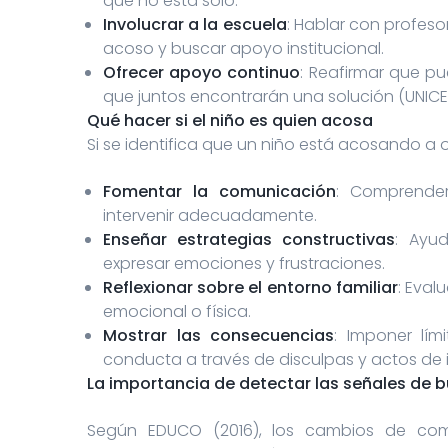
que no está solo.
Involucrar a la escuela
: Hablar con profeso
acoso y buscar apoyo institucional.
Ofrecer apoyo continuo
: Reafirmar que p
que juntos encontrarán una solución (UNICEF, 
Qué hacer si el niño es quien acosa
Si se identifica que un niño está acosando a o
Fomentar la comunicación
: Comprende
intervenir adecuadamente.
Enseñar estrategias constructivas
: Ayu
expresar emociones y frustraciones.
Reflexionar sobre el entorno familiar
: Eval
emocional o física.
Mostrar las consecuencias
: Imponer lím
conducta a través de disculpas y actos de inc
La importancia de detectar las señales de b
Según EDUCO (2016), los cambios de comp