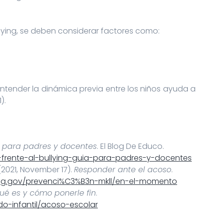
ullying, se deben considerar factores como:
entender la dinámica previa entre los niños ayuda a
).
a para padres y docentes
. El Blog De Educo.
frente-al-bullying-guia-para-padres-y-docentes
 (2021, November 17).
Responder ante el acoso
.
ying.gov/prevenci%C3%B3n-mkll/en-el-momento
qué es y cómo ponerle fin
.
do-infantil/acoso-escolar