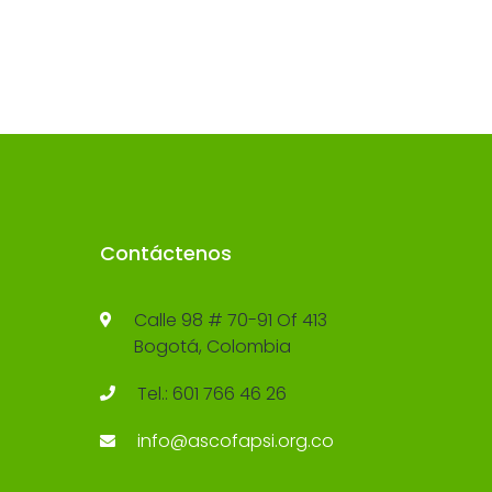
Contáctenos
Calle 98 # 70-91 Of 413
Bogotá, Colombia
Tel.: 601 766 46 26
info@ascofapsi.org.co