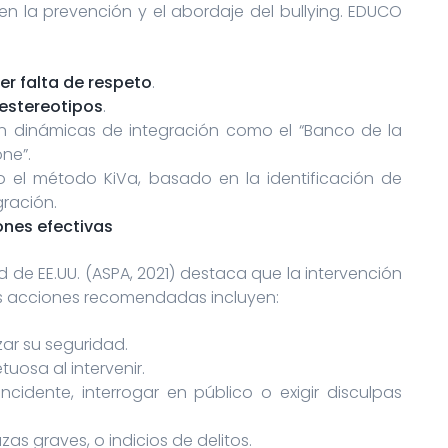
 la prevención y el abordaje del bullying. EDUCO
r falta de respeto
.
estereotipos
.
 dinámicas de integración como el “Banco de la
ne”.
el método KiVa, basado en la identificación de
gración.
ones efectivas
 de EE.UU. (ASPA, 2021) destaca que la intervención
 Las acciones recomendadas incluyen:
zar su seguridad.
uosa al intervenir.
cidente, interrogar en público o exigir disculpas
as graves, o indicios de delitos.