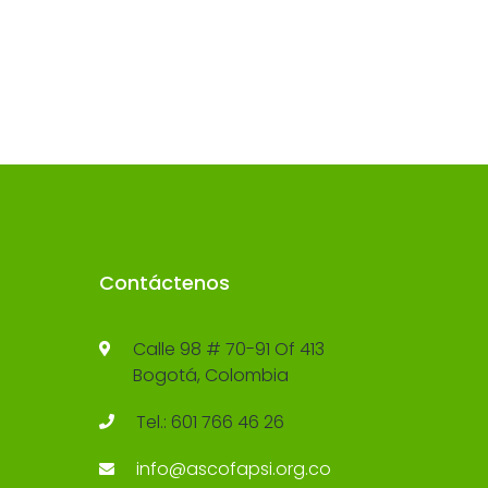
Contáctenos
Calle 98 # 70-91 Of 413
Bogotá, Colombia
Tel.: 601 766 46 26
info@ascofapsi.org.co