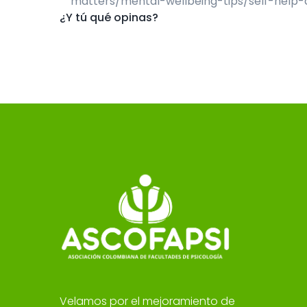
matters/mental-wellbeing-tips/self-help-
¿Y tú qué opinas?
Velamos por el mejoramiento de