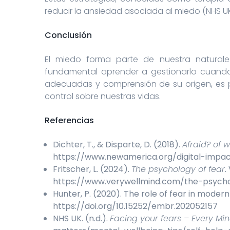
reducir la ansiedad asociada al miedo (NHS UK,
Conclusión
El miedo forma parte de nuestra naturale
fundamental aprender a gestionarlo cuando i
adecuadas y comprensión de su origen, es po
control sobre nuestras vidas.
Referencias
Dichter, T., & Disparte, D. (2018).
Afraid? of 
https://www.newamerica.org/digital-impac
Fritscher, L. (2024).
The psychology of fear
.
https://www.verywellmind.com/the-psych
Hunter, P. (2020). The role of fear in modern
https://doi.org/10.15252/embr.202052157
NHS UK. (n.d.).
Facing your fears – Every Mi