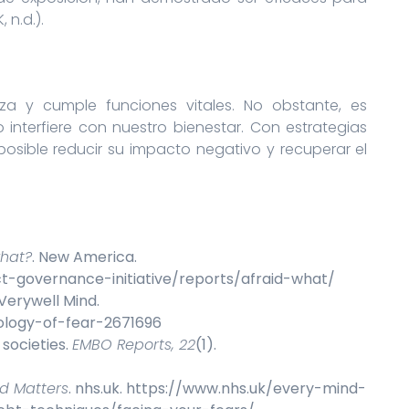
 n.d.).
za y cumple funciones vitales. No obstante, es
nterfiere con nuestro bienestar. Con estrategias
sible reducir su impacto negativo y recuperar el
what?
. New America.
t-governance-initiative/reports/afraid-what/
 Verywell Mind.
ology-of-fear-2671696
 societies.
EMBO Reports, 22
(1).
nd Matters
. nhs.uk. https://www.nhs.uk/every-mind-