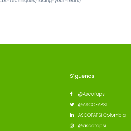
cbt-techniques/facing-your-fears/
Síguenos
@Ascofapsi
@ASCOFAPSI
ASCOFAPSI Colombia
@ascofapsi