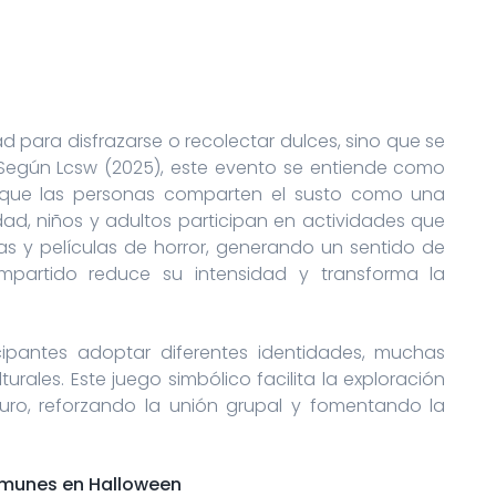
0
 para disfrazarse o recolectar dulces, sino que se
 Según Lcsw (2025), este evento se entiende como
a que las personas comparten el susto como una
idad, niños y adultos participan en actividades que
das y películas de horror, generando un sentido de
ompartido reduce su intensidad y transforma la
cipantes adoptar diferentes identidades, muchas
urales. Este juego simbólico facilita la exploración
ro, reforzando la unión grupal y fomentando la
omunes en Halloween