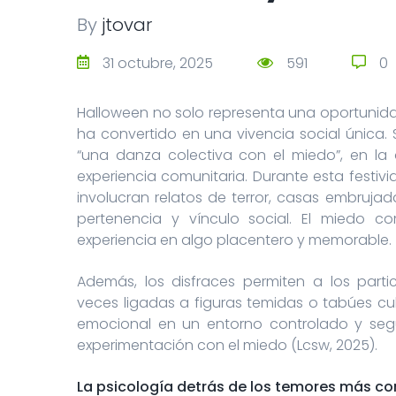
By
jtovar
31 octubre, 2025
591
0
Halloween no solo representa una oportunidad
ha convertido en una vivencia social única.
“una danza colectiva con el miedo”, en l
experiencia comunitaria. Durante esta festiv
involucran relatos de terror, casas embruja
pertenencia y vínculo social. El miedo c
experiencia en algo placentero y memorable.
Además, los disfraces permiten a los parti
veces ligadas a figuras temidas o tabúes cult
emocional en un entorno controlado y segu
experimentación con el miedo (Lcsw, 2025).
La psicología detrás de los temores más c