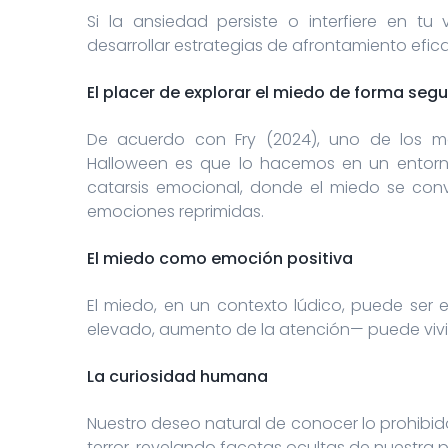
Si la ansiedad persiste o interfiere en t
desarrollar estrategias de afrontamiento efica
El placer de explorar el miedo de forma seg
De acuerdo con Fry (2024), uno de los mo
Halloween es que lo hacemos en un entorno
catarsis emocional, donde el miedo se convi
emociones reprimidas.
El miedo como emoción positiva
El miedo, en un contexto lúdico, puede ser e
elevado, aumento de la atención— puede vivir
La curiosidad humana
Nuestro deseo natural de conocer lo prohibid
terror, revelando facetas ocultas de nuestra p