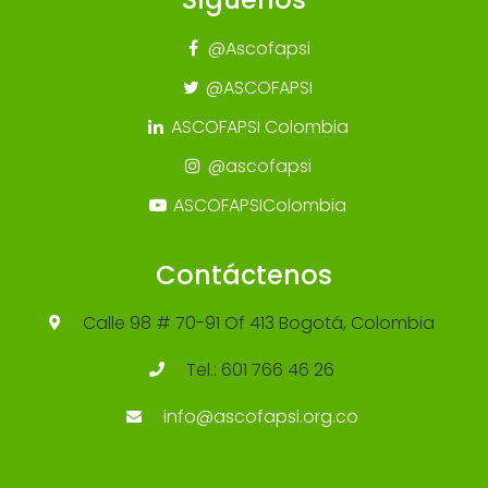
@Ascofapsi
@ASCOFAPSI
ASCOFAPSI Colombia
@ascofapsi
ASCOFAPSIColombia
Contáctenos
Calle 98 # 70-91 Of 413 Bogotá, Colombia
Tel.: 601 766 46 26
info@ascofapsi.org.co